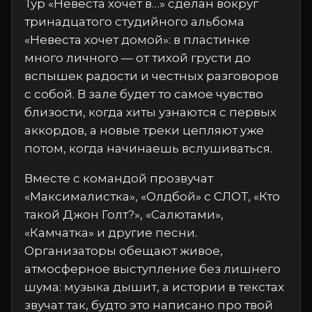
Тур «Невеста хочет в…» сделан вокруг
тринадцатого студийного альбома
«Невеста хочет домой»: в пластинке
много личного — от тихой грусти до
вспышек радости и честных разговоров
с собой. В зале будет то самое чувство
близости, когда хиты узнаются с первых
аккордов, а новые треки цепляют уже
потом, когда начинаешь вслушиваться.
Вместе с командой прозвучат
«Максималистка», «Олдбой» с СЛОТ, «Кто
такой Джон Голт?», «Салютами»,
«Камчатка» и другие песни.
Организаторы обещают живое,
атмосферное выступление без лишнего
шума: музыка дышит, а истории в текстах
звучат так, будто это написано про твой