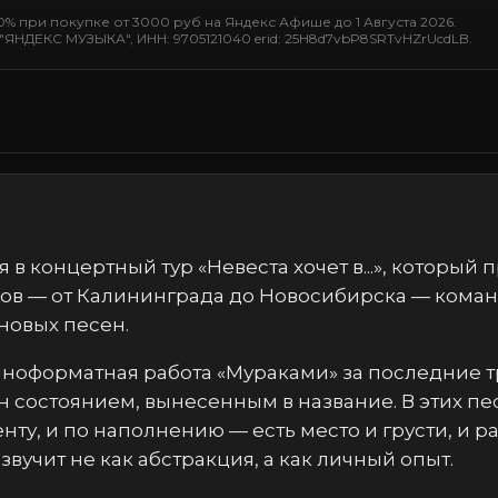
% при покупке от 3000 руб на Яндекс Афише до 1 Августа 2026.
"ЯНДЕКС МУЗЫКА", ИНН: 9705121040 erid: 25H8d7vbP8SRTvHZrUcdLB.
 в концертный тур «Невеста хочет в...», который
дов — от Калининграда до Новосибирска — кома
новых песен.
лноформатная работа «Мураками» за последние тр
н состоянием, вынесенным в название. В этих пе
ту, и по наполнению — есть место и грусти, и р
вучит не как абстракция, а как личный опыт.