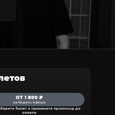
летов
ОТ 1 800 ₽
на Яндекс Афише
ыберите билет и примените промокод до
оплаты