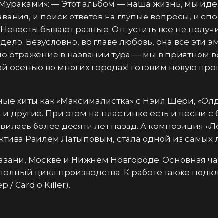
Мураками»: — Этот альбом — наша жизнь, мы идем 
авания, и поиск ответов на глупые вопросы, и сп
Невесты бывают разные. Отпустить все не получит
ело. Безусловно, во главе любовь, она все эти э
о отражение в названии тура — мы в приятном 
той осенью во многих городах! готовим новую п
ые хиты как «Максималистка» с Нэил Шери, «Олд
» и другие. При этом на пластинке есть и песни 
явилась более десяти лет назад. А композиция «
тива Раилем Латыповым, стала одной из самых л
азани, Москве и Нижнем Новгороде. Основная ча
я полный цикл производства. К работе также под
 Cardio Killer).