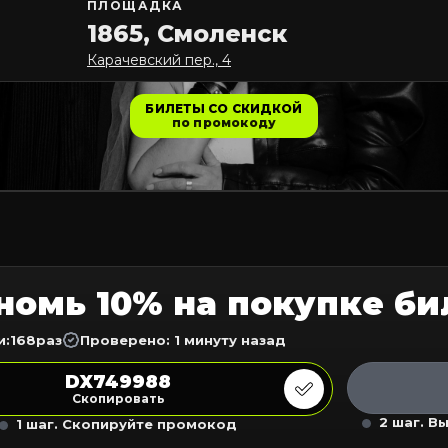
ПЛОЩАДКА
1865, Смоленск
Карачевский пер., 4
БИЛЕТЫ СО СКИДКОЙ
по промокоду
номь 10% на покупке би
и:
168
раз
Проверено: 1 минуту назад
DX749988
Скопировать
2 шаг. В
1 шаг. Скопируйте промокод