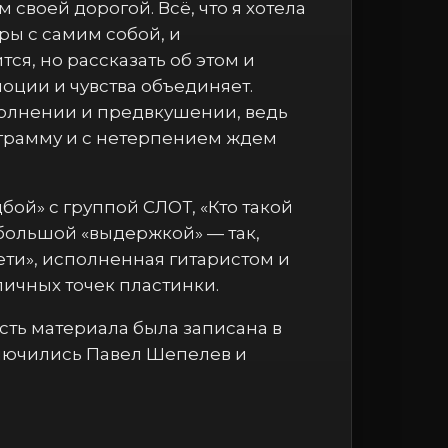
своей дорогой. Всё, что я хотела
оры с самим собой, и
ся, но рассказать об этом и
моции и чувства объединяет.
волнении и предвкушении, ведь
рограмму и с нетерпением ждем
бой» с группой СЛОТ, «Кто такой
с большой «выдержкой» — так,
Лети», исполненная гитаристом и
ичных точек пластинки.
сть материала была записана в
ключились Павел Шепелев и