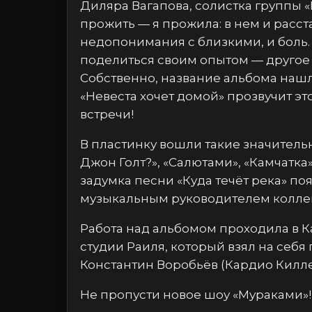
Диляра Вагапова, солистка группы «
прожить — я прожила: в нем и расст
недопонимания с близкими, и боль. 
поделиться своим опытом — другое д
Собственно, название альбома нашл
«Невеста хочет домой» прозвучит э
встречи!
В пластинку вошли такие значительн
Джон Голт?», «Салютами», «Камчатка
задумка песни «Куда течёт река» по
музыкальным руководителем коллек
Работа над альбомом проходила в К
студии Раиля, который взял на себ
Константин Воробьёв (Кардио Киллер /
Не пропусти новое шоу «Мураками»!